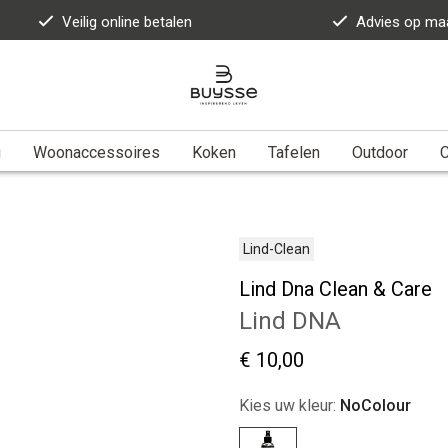
Veilig online betalen
Advies op ma
g
Woonaccessoires
Koken
Tafelen
Outdoor
Lind-Clean
Lind Dna Clean & Care
Lind DNA
€ 10,00
Kies uw kleur:
NoColour