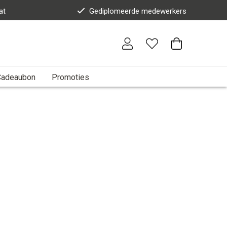
at
Gediplomeerde medewerkers
Cadeaubon
Promoties