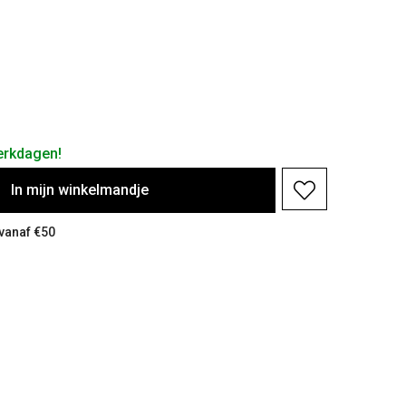
erkdagen!
In
mijn
winkelmandje
 vanaf €50