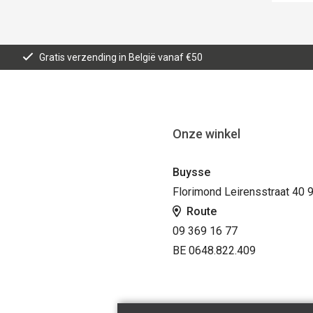
Gratis verzending in België vanaf €50
Onze winkel
Buysse
Florimond Leirensstraat 40 
Route
09 369 16 77
BE 0648.822.409