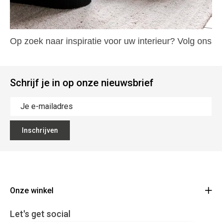
Op zoek naar inspiratie voor uw interieur? Volg ons
dan zeker op Instagram @
buysse
design
Schrijf je in op onze nieuwsbrief
Inschrijven
Onze winkel
Buysse
Let's get social
Florimond Leirensstraat 40 9230 Wetteren