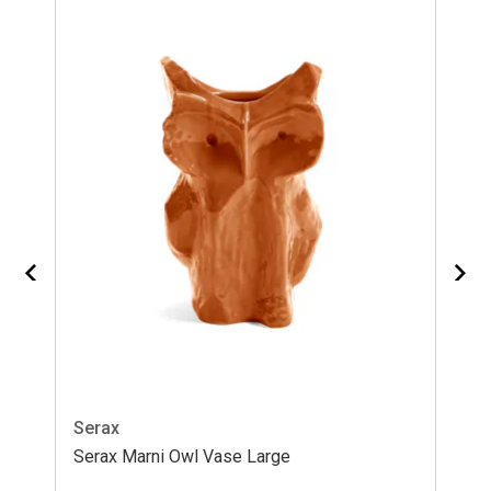
Serax
Av
Serax Marni Owl Vase Large
Av