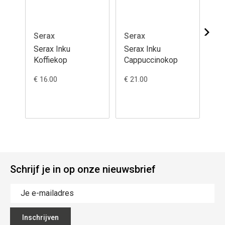
Serax
Serax
Se
Serax Inku
Serax Inku
Se
Koffiekop
Cappuccinokop
€ 16.00
€ 21.00
€ 2
Schrijf je in op onze nieuwsbrief
Inschrijven