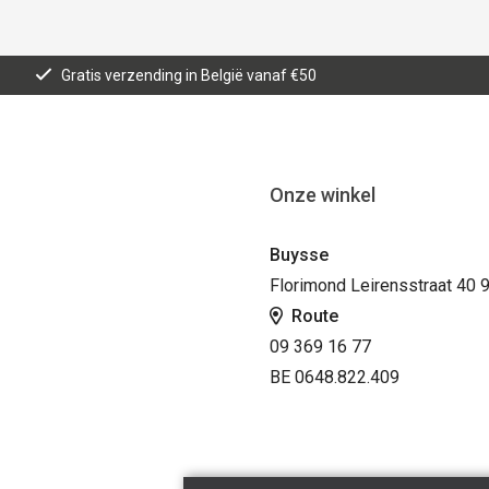
Gratis verzending in België vanaf €50
Onze winkel
Buysse
Florimond Leirensstraat 40 
Route
09 369 16 77
BE 0648.822.409