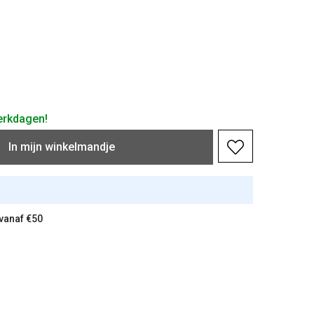
erkdagen!
In
mijn
winkelmandje
 vanaf €50