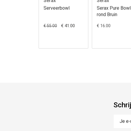
Serax
Serax
Serveerbowl
Serax Pure Bow
rond Bruin
€ 41.00
€ 16.00
€ 55.00
Schri