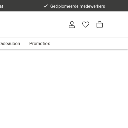
at
Gediplomeerde medewerkers
Cadeaubon
Promoties