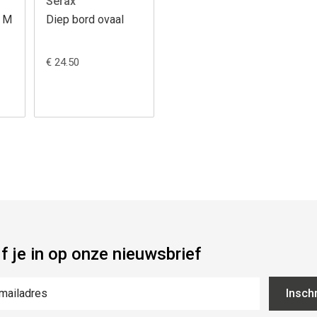
Serax
l M
Diep bord ovaal
€ 24.50
jf je in op onze nieuwsbrief
Inschr