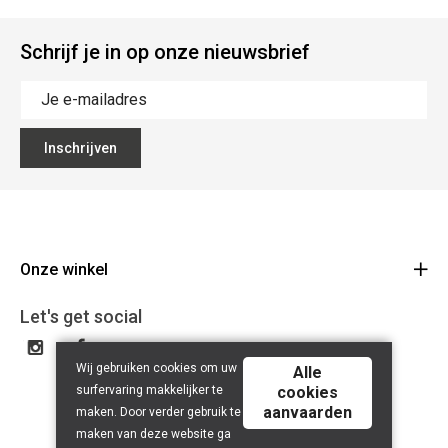
Schrijf je in op onze nieuwsbrief
Inschrijven
Onze winkel
Buysse
Let's get social
Florimond Leirensstraat 40 9230 Wetteren
Route
Wij gebruiken cookies om uw
Alle
09 369 16 77
surfervaring makkelijker te
cookies
BE 0648.822.409
aanvaarden
maken. Door verder gebruik te
maken van deze website ga