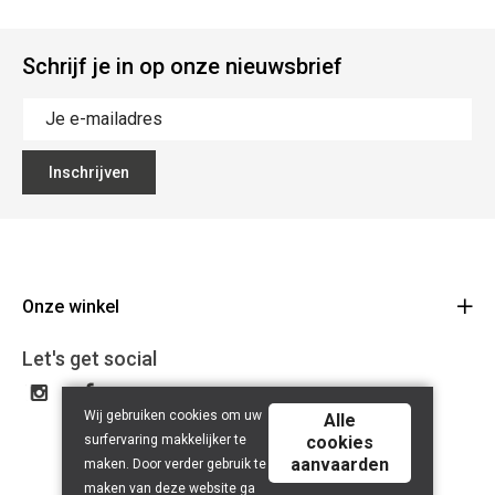
Schrijf je in op onze nieuwsbrief
Inschrijven
Onze winkel
Buysse
Let's get social
Florimond Leirensstraat 40 9230 Wetteren
Route
Wij gebruiken cookies om uw
Alle
09 369 16 77
surfervaring makkelijker te
cookies
BE 0648.822.409
aanvaarden
maken. Door verder gebruik te
maken van deze website ga